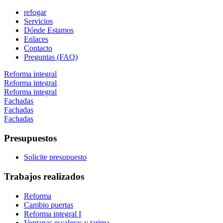
refogar
Servicios
Dónde Estamos
Enlaces
Contacto
Preguntas (FAQ)
Reforma integral
Reforma integral
Reforma integral
Fachadas
Fachadas
Fachadas
Presupuestos
Solicite presupuesto
Trabajos realizados
Reforma
Cambio puertas
Reforma integral I
Ventanas escaleras y tarima